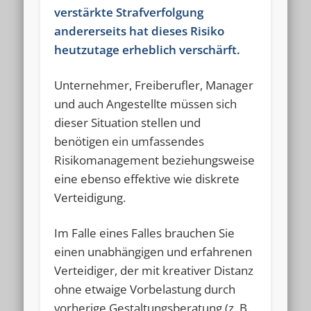
verstärkte Strafverfolgung
Impressum
- 22.681x gelesen
andererseits hat dieses Risiko
Hilfe im Steuerstreit
- 18.663x gelesen
heutzutage erheblich verschärft.
Service
- 17.112x gelesen
Schlagworte
Unternehmer, Freiberufler, Manager
und auch Angestellte müssen sich
Durchsuchung
Durchsuchungsbeschluss
dieser Situation stellen und
Ermittlungsverfahren
Festnahme
benötigen ein umfassendes
Risikomanagement beziehungsweise
Gerichtsverhandlung
Haftbefehl
eine ebenso effektive wie diskrete
Haftbeschwerde
Haftprüfung
Verteidigung.
Hausdurchsuchung
Polizei
Prozessvollmacht
Im Falle eines Falles brauchen Sie
Steuerhinterziehung
Strafbefehl
Strafprozeß
einen unabhängigen und erfahrenen
Verteidiger, der mit kreativer Distanz
Strafverfahren
Tipp
Untersuchungshaft
ohne etwaige Vorbelastung durch
Verhaftung
Verjährung
Vorladung
vorherige Gestaltungsberatung (z. B.