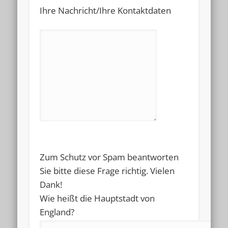
Ihre Nachricht/Ihre Kontaktdaten
leave
this
field
empty.
Please
Zum Schutz vor Spam beantworten
leave
Sie bitte diese Frage richtig. Vielen
this
Dank!
field
Wie heißt die Hauptstadt von
empty.
England?