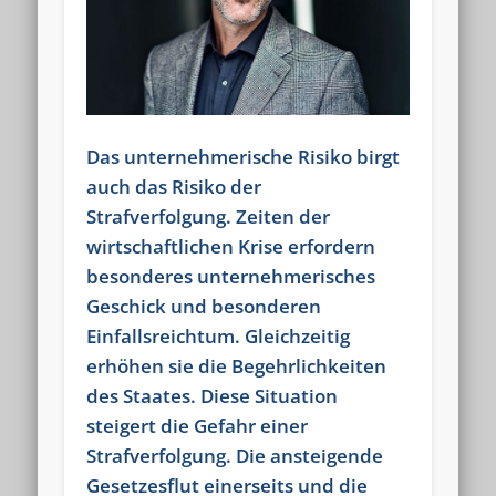
E-Mail:
westen@kanzlei-westen.de
[ga_optout]
Häufig gelesen:
Das unternehmerische Risiko birgt
Ärger mit Finanzamt, Zoll, Polizei? Vorladung, Strafbefehl,...
-
auch das Risiko der
282.907x gelesen
Strafverfolgung. Zeiten der
Steuerstrafverteidigung
- 52.531x gelesen
wirtschaftlichen Krise erfordern
Arbeitsstrafrecht
- 38.026x gelesen
besonderes unternehmerisches
Geschick und besonderen
Tipp: Verjährung der Steuerhinterziehung
- 36.338x gelesen
Einfallsreichtum. Gleichzeitig
Tipp: Was tun bei Durchsuchung und Hausdurchsuchung?
-
erhöhen sie die Begehrlichkeiten
35.675x gelesen
des Staates. Diese Situation
Kontakt
- 34.610x gelesen
steigert die Gefahr einer
Strafverfolgung. Die ansteigende
Tipp: Was tun, wenn die Polizei vor der Tür steht?
- 23.440x
gelesen
Gesetzesflut einerseits und die