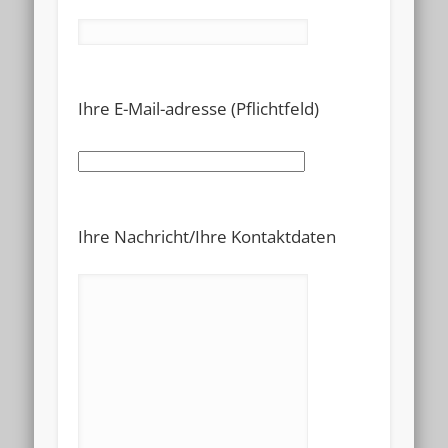
Please
Ihre E-Mail-adresse (Pflichtfeld)
leave
this
field
empty.
Please
Ihre Nachricht/Ihre Kontaktdaten
leave
this
field
empty.