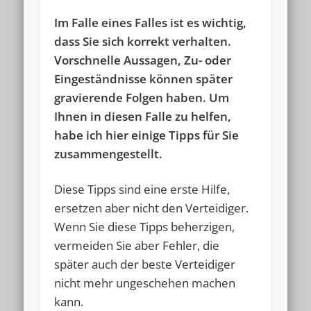
E-Mail:
westen@kanzlei-westen.de
Im Falle eines Falles ist es wichtig,
dass Sie sich korrekt verhalten.
[ga_optout]
Vorschnelle Aussagen, Zu- oder
Eingeständnisse können später
Häufig gelesen:
gravierende Folgen haben. Um
Ärger mit Finanzamt, Zoll, Polizei? Vorladung, Strafbefehl,...
-
Ihnen in diesen Falle zu helfen,
282.236x gelesen
habe ich hier einige Tipps für Sie
Steuerstrafverteidigung
- 52.494x gelesen
zusammengestellt.
Arbeitsstrafrecht
- 37.981x gelesen
Diese Tipps sind eine erste Hilfe,
Tipp: Verjährung der Steuerhinterziehung
- 36.321x gelesen
ersetzen aber nicht den Verteidiger.
Tipp: Was tun bei Durchsuchung und Hausdurchsuchung?
-
Wenn Sie diese Tipps beherzigen,
35.662x gelesen
vermeiden Sie aber Fehler, die
Kontakt
- 34.577x gelesen
später auch der beste Verteidiger
nicht mehr ungeschehen machen
Tipp: Was tun, wenn die Polizei vor der Tür steht?
- 23.425x
gelesen
kann.