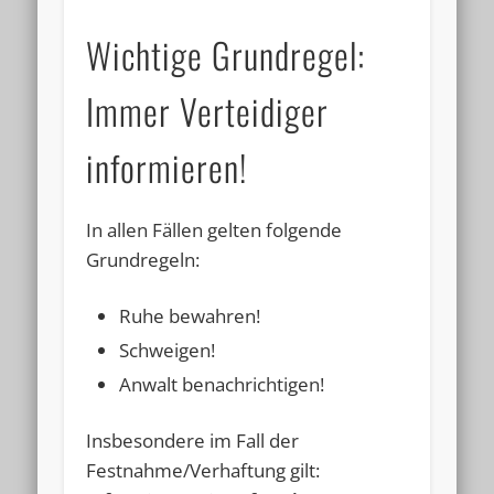
Impressum
- 22.666x gelesen
Wichtige Grundregel:
Hilfe im Steuerstreit
- 18.651x gelesen
Immer Verteidiger
Service
- 17.100x gelesen
Schlagworte
informieren!
Durchsuchung
Durchsuchungsbeschluss
Ermittlungsverfahren
Festnahme
In allen Fällen gelten folgende
Grundregeln:
Gerichtsverhandlung
Haftbefehl
Haftbeschwerde
Haftprüfung
Ruhe bewahren!
Schweigen!
Hausdurchsuchung
Polizei
Prozessvollmacht
Anwalt benachrichtigen!
Steuerhinterziehung
Strafbefehl
Strafprozeß
Strafverfahren
Tipp
Untersuchungshaft
Insbesondere im Fall der
Festnahme/Verhaftung gilt:
Verhaftung
Verjährung
Vorladung