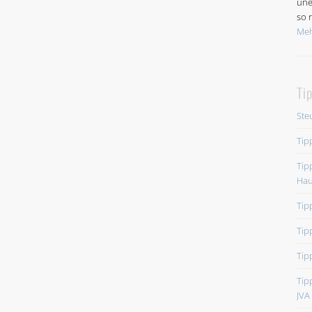
une
so n
Meh
Ti
Ste
Tip
Tip
Hau
Tip
Tip
Tip
Tip
JVA