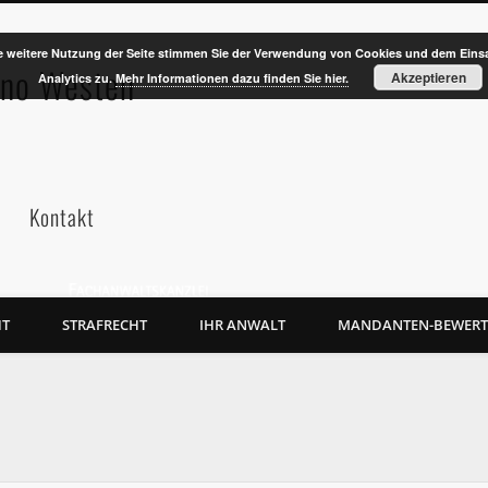
e weitere Nutzung der Seite stimmen Sie der Verwendung von Cookies und dem Eins
uno Westen
Akzeptieren
Analytics zu.
Mehr Informationen dazu finden Sie hier.
Kontakt
HT
STRAFRECHT
IHR ANWALT
MANDANTEN-BEWER
Rechtsanwalt Kai Bruno Westen
Meinekestraße 4
10719 Berlin
Tel.: +49 (30) 88 47 54 86