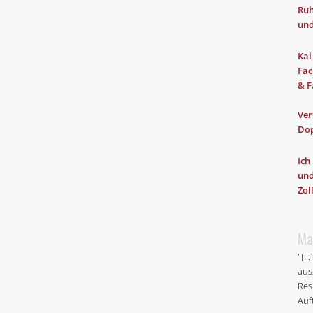
Ru
Hilfe im Steuerstreit
- 18.657x gelesen
und
Service
- 17.106x gelesen
Kai
Schlagworte
Fac
& F
Durchsuchung
Durchsuchungsbeschluss
Ermittlungsverfa
Ver
Haftbefehl
Haftbeschwerde
Haftprüfung
Hausdurc
Do
Steuerhinterziehung
Strafbefehl
Strafprozeß
Strafv
Ich
und
Verhaftung
Verjährung
Vorladung
Zol
Ma
"[.
aus
Res
Auf