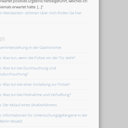
rwartet positives Ergebnis herbeigeführt, welches ich
iemals erwartet hätte. [...]"
r Mandanten- stimmen über mich finden Sie hier
pps
uerhinterziehung in der Gastronomie
p: Was tun, wenn die Polizei vor der Tür steht?
p: Was tun bei Durchsuchung und
sdurchsuchung?
p: Was tun bei einer Vorladung zur Polizei?
p: Was tun bei Festnahme und Verhaftung?
p: Der Ablauf eines Strafverfahrens
p: Informationen für Untersuchungsgefangene in der
 Berlin Moabit