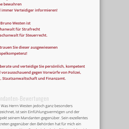
he bewahren
 immer Verteidiger informieren!
 Bruno Westen ist
hanwalt für Strafrecht
achanwalt für Steuerrecht.
hren
Festnahme
Gerichtsverhandlung
trauen Sie dieser ausgewiesenen
hsuchung
Polizei
Prozessvollmacht
ppelkompetenz!
erfahren
Tipp
Untersuchungshaft
 berate und verteidige Sie persönlich, kompetent
 vorausschauend gegen Vorwürfe von Polizei,
l, Staatsanwaltschaft und Finanzamt.
ndanten-Bewertungen
..] Was Herrn Westen jedoch ganz besonders
zeichnet, ist sein Einfühlungsvermögen und der
pekt seinem Mandanten gegenüber. Sein exzellentes
treten gegenüber den Behörden hat für mich ein