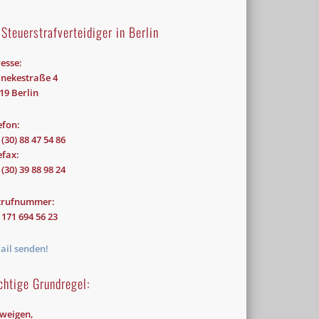
 Steuerstrafverteidiger in Berlin
esse:
nekestraße 4
19 Berlin
efon:
lesen
 (30) 88 47 54 86
efax:
 (30) 39 88 98 24
trufnummer:
 171 694 56 23
esen
ail senden!
chtige Grundregel:
weigen,