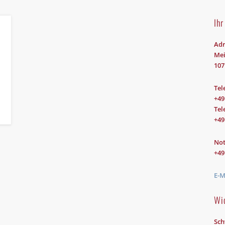
Fax: +49 (30) 39 88 98 24
Ihr
E-Mail:
westen@kanzlei-westen.de
Adr
[ga_optout]
Mei
107
Häufig gelesen:
Tel
Ärger mit Finanzamt, Zoll, Polizei? Vorladung, Strafbefehl,...
- 282.544x ge
+49
Tel
Steuerstrafverteidigung
- 52.505x gelesen
+49
Arbeitsstrafrecht
- 38.000x gelesen
No
Tipp: Verjährung der Steuerhinterziehung
- 36.328x gelesen
+49
Tipp: Was tun bei Durchsuchung und Hausdurchsuchung?
- 35.667x gel
E-M
Kontakt
- 34.587x gelesen
Wi
Tipp: Was tun, wenn die Polizei vor der Tür steht?
- 23.436x gelesen
Sch
Impressum
- 22.673x gelesen