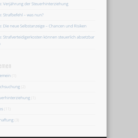
p: Verjährung der Steuerhinterziehung
p: Strafbefehl – was nun?
p: Die neue Selbstanzeige – Chancen und Risiken
p: Strafverteidigerkosten können steuerlich absetzbar
n
emen
gemein
(1)
chsuchung
(2)
uerhinterziehung
(1)
ps
(11)
haftung
(3)